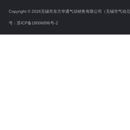
K23JSD系列压力机用双联阀
Copyright © 2026无锡市东方华通气动销售有限公司（无锡市气动元件总厂
QGS系列标准气缸
号：
苏ICP备18006896号-2
K25D系列二位五通单电磁滑阀
截止式换向阀（W）
二位二通截止式电磁换向阀
二位三通电焊机专用电磁阀
电焊机专用电磁阀
直流二位三通电磁阀（常开）
QGA系列无缓冲气缸
二位五通截止式电磁换向阀
K23JD系列截止式换向阀
0927海隆系列二位二通电磁阀