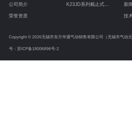
公司简介
K23JD系列截止式换向阀
新
荣誉资质
技
Copyright © 2026无锡市东方华通气动销售有限公司（无锡市气动元件总厂
号：
苏ICP备18006896号-2