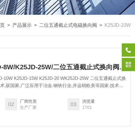
页
>
产品展示
>
二位五通截止式电磁换向阀
>
K25JD-10W
K25JD-10W/K25JD-8W/K25JD-25W/二位五通截止式换向阀 无锡市气动元件总厂
5JD-10W K25JD-15W K25JD-20 WK25JD-25W 二位五通截止式换
新技术,获国家,广泛应用于冶金.钢铁行业,并远销欧美等国家.技术指
.传真:::www.qdjt.cn.alibaba.com
厂商性质
浏览量
02
03
生产厂家
1701