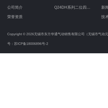
公司简介
Q24DH系列二位四通换向滑阀
新
荣誉资质
技
Copyright © 2026无锡市东方华通气动销售有限公司（无锡市气动元件总厂
号：
苏ICP备18006896号-2