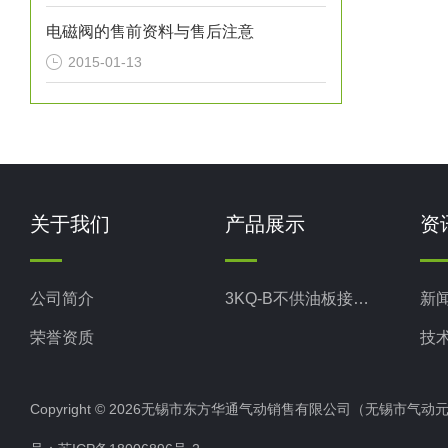
电磁阀的售前资料与售后注意
2015-01-13
关于我们
产品展示
资
公司简介
3KQ-B不供油板接式气控换向阀
新
荣誉资质
技
Copyright © 2026无锡市东方华通气动销售有限公司（无锡市气动元件总厂