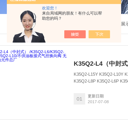
欢迎您！
来自局域网的朋友！有什么可以帮
助您的吗？
我的位置：
首页
>
产品展
K35Q2-L15Y K35Q2-L10Y K35Q2-L8Y K35Q2-L6Y K35Q2-L4YK35Q2-L15P K35Q2-L10P
K35Q2-L8P K35Q2-L6P K35Q2-L4PK35Q2-
:.传真:::www.qdjt.cn.alibaba
更新日期
01
2017-07-08