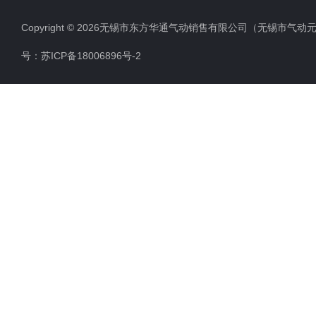
K23JSD系列压力机用双联阀
Copyright © 2026无锡市东方华通气动销售有限公司（无锡市气动元件总厂
QGS系列标准气缸
号：
苏ICP备18006896号-2
K25D系列二位五通单电磁滑阀
截止式换向阀（W）
二位二通截止式电磁换向阀
二位三通电焊机专用电磁阀
电焊机专用电磁阀
直流二位三通电磁阀（常开）
QGA系列无缓冲气缸
二位五通截止式电磁换向阀
K23JD系列截止式换向阀
0927海隆系列二位二通电磁阀