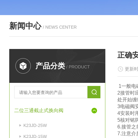
新闻中心
/ NEWS CENTER
正确
产品分类
/ PRODUCT
更新时
1一般电
2接管时
处开始缠
3电磁阀
二位三通截止式换向阀
4安装时
5核对铭
K23JD-25W
6.接管
7.注意
K23JD-15W