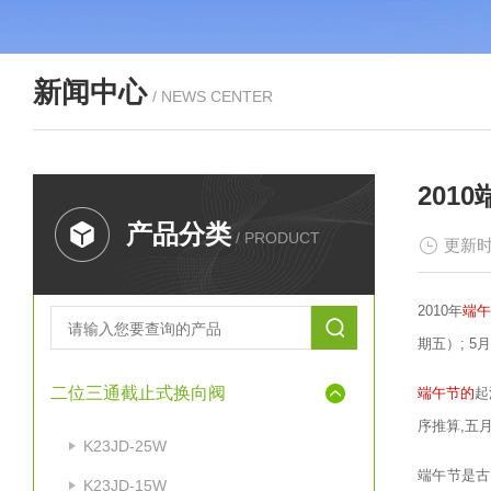
新闻中心
/ NEWS CENTER
201
产品分类
/ PRODUCT
更新时
2010年
端午
期五）; 5
二位三通截止式换向阀
端午节的
起
序推算,五月
K23JD-25W
端午节是古
K23JD-15W