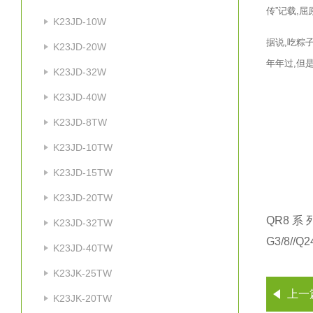
传”记载,
K23JD-10W
据说,吃粽
K23JD-20W
年年过,但
K23JD-32W
K23JD-40W
K23JD-8TW
K23JD-10TW
K23JD-15TW
K23JD-20TW
QR8
系
K23JD-32TW
G3/8//Q2
K23JD-40TW
K23JK-25TW
上一
K23JK-20TW