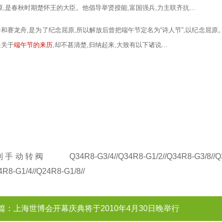
屈原,是春秋时期楚怀王的大臣。他倡导举贤授能,富国强兵,力主联齐抗...
子和赛龙舟,是为了纪念屈原,所以解放后曾把端午节定名为“诗人节”,以纪念屈
是关于
端午节的来历
,却不甚清楚,归纳起来,大致有以下诸说...
列手动转阀
Q34R8-G3/4//Q34R8-G1/2//Q34R8-G3/8//Q34R
4R8-G1/4//Q24R8-G1/8//
篇：
上海世博会开幕庆典将于2010年4月30日晚举行