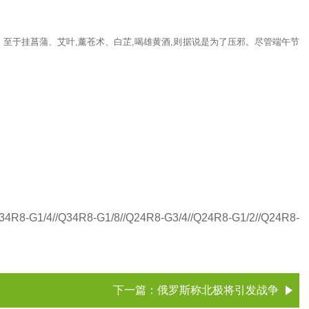
原。至于挂菖蒲、艾叶,薰苍术、白芷,喝雄黄酒,则据说是为了压邪。尽管端午节
8-G1/4//Q34R8-G1/8//Q24R8-G3/4//Q24R8-G1/2//Q24R8-
下一篇：
俄罗斯称北极将引发战争