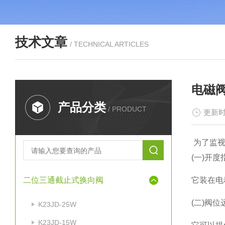
技术文章
/ TECHNICAL ARTICLES
电磁
产品分类
/ PRODUCT
更新时
为了监视
(一)开度
二位三通截止式换向阀
它装在电
(二)阀
K23JD-25W
K23JD-15W