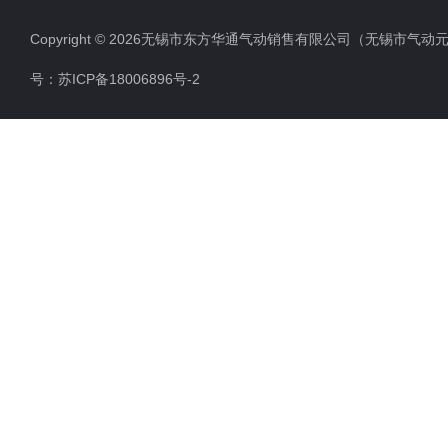
K23JSD系列压力机用双联阀
Copyright © 2026无锡市东方华通气动销售有限公司（无锡市气动元件总厂
QGS系列标准气缸
号：
苏ICP备18006896号-2
K25D系列二位五通单电磁滑阀
截止式换向阀（W）
二位二通截止式电磁换向阀
二位三通电焊机专用电磁阀
电焊机专用电磁阀
直流二位三通电磁阀（常开）
QGA系列无缓冲气缸
二位五通截止式电磁换向阀
K23JD系列截止式换向阀
0927海隆系列二位二通电磁阀