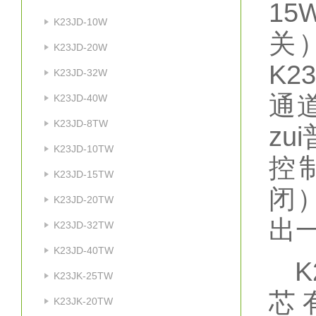
15
K23JD-10W
关）
K23JD-20W
K2
K23JD-32W
通
K23JD-40W
K23JD-8TW
zu
K23JD-10TW
控
K23JD-15TW
闭
K23JD-20TW
出一
K23JD-32TW
K23JD-40TW
K2
K23JK-25TW
芯
K23JK-20TW