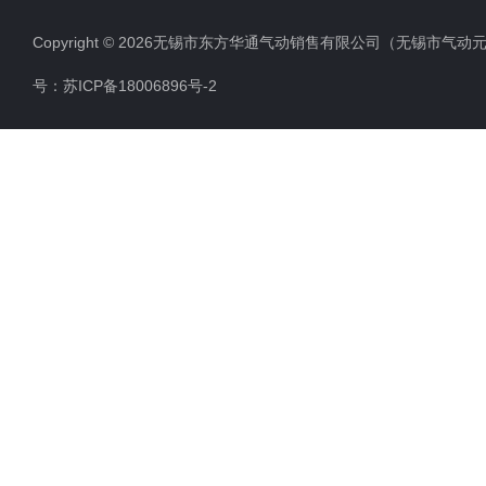
K23JSD系列压力机用双联阀
Copyright © 2026无锡市东方华通气动销售有限公司（无锡市气动元件总厂
QGS系列标准气缸
号：
苏ICP备18006896号-2
K25D系列二位五通单电磁滑阀
截止式换向阀（W）
二位二通截止式电磁换向阀
二位三通电焊机专用电磁阀
电焊机专用电磁阀
直流二位三通电磁阀（常开）
QGA系列无缓冲气缸
二位五通截止式电磁换向阀
K23JD系列截止式换向阀
0927海隆系列二位二通电磁阀