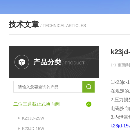
技术文章
/ TECHNICAL ARTICLES
k23j
产品分类
/ PRODUCT
更新时
1.k23jd
在规定
2.压
二位三通截止式换向阀
电磁换
3.内
K23JD-25W
k23jd-
K23JD-15W