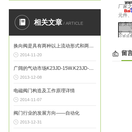
厂家
元件
相关文章
/ ARTICLE
磨床
奖，为
介质温度
换向阀是具有两种以上流动形式和两个以上油口的方向控制阀
工作
留
2014-11-20
泄漏
换
广阔的气动市场K23JD-15W.K23JD-25W.K23JSD-L15
zui
2013-12-08
有效截
电磁阀门构造及工作原理详情
额定
2014-11-07
工
阀门行业的发展方向——自动化
2013-12-31