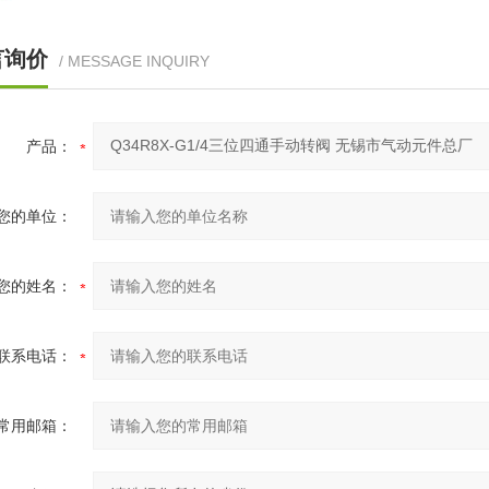
言询价
/ MESSAGE INQUIRY
产品：
您的单位：
螺纹
M5
G1/8
G1/4
G3/8
G1/4
G3/4
介质
经净化的压缩空气
您的姓名：
大工作压力（MPa）
1.0
MPa）
1.5
联系电话：
温度（℃）
5-60
大转动角度（℃）
90
常用邮箱：
面积S值（mm?）
3
15
17
50
55
55