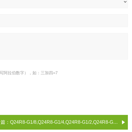
写阿拉伯数字），如：三加四=7
一篇：
Q24R8-G1/8,Q24R8-G1/4,Q24R8-G1/2,Q24R8-G1/8二位四通手动转阀 无锡市气动元件总厂