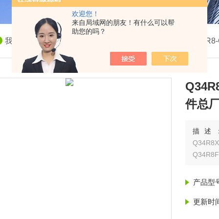
欢迎您！
来自局域网的朋友！有什么可以帮
助您的吗？
我的位置：
首页
>
产品展示
>
QR8系列手动转阀
>
Q34R8-
Q34
件总
描述
Q34R8X
产品型
更新时