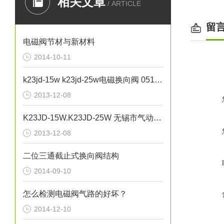
相关文章
/ ARTICLE
留
电磁阀节材与新材料
2014-10-11
k23jd-15w k23jd-25w电磁换向阀 0510-85745374
2013-12-08
接管
K23JD-15W.K23JD-25W 无锡市气动元件总厂0510-85748374
工作
2013-12-08
zui
二位三通截止式换向阀结构
耐压（
2014-09-10
使用
zui
怎么检测电磁阀气路的好坏？
有效截
2014-12-10