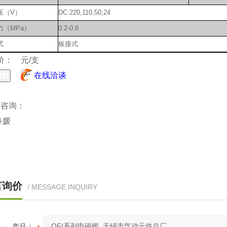
压（V）
DC:220,110,50,24
力（MPa）
0.2-0.8
式
板接式
 价：
元/支
在线洽谈
请咨询：
春媛
：
：
言询价
/ MESSAGE INQUIRY
产品：