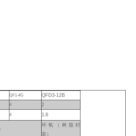
QFD3-12B
QF1-4G
2
4
1.6
4
环氧（树脂封
薄
装）