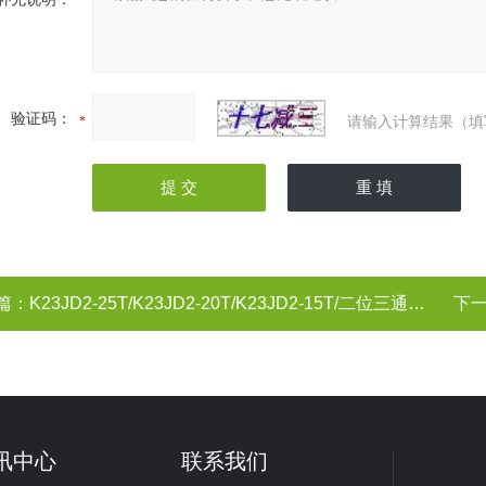
验证码：
请输入计算结果（填
篇：
K23JD2-25T/K23JD2-20T/K23JD2-15T/二位三通截止式换向阀（板式） 无锡市气动元件总厂
下
讯中心
联系我们