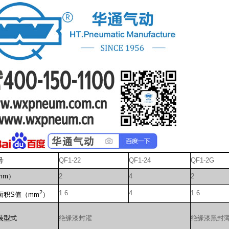
号
QF1-22
QF1-24
QF1-2G
mm）
2
4
2
2
1.6
4
1.6
面积S值（mm
）
装型式
绝缘漆封灌
绝缘漆黑封