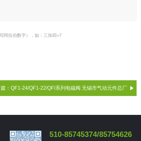
写阿拉伯数字），如：三加四=7
一篇：
QF1-24/QF1-22/QFI系列电磁阀 无锡市气动元件总厂
510-85745374/85754626