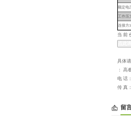
额定电
工作压
连接方
当 前
具体
： 高
电 话
传 真
留