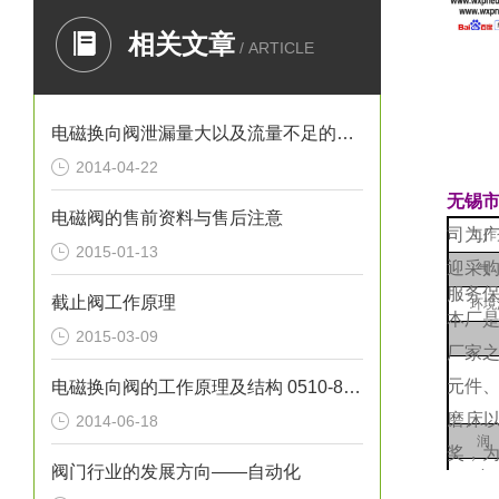
相关文章
/ ARTICLE
电磁换向阀泄漏量大以及流量不足的故障解决
2014-04-22
无锡
电磁阀的售前资料与售后注意
司为
工作
2015-01-13
迎采
气
服务
截止阀工作原理
环境
本厂是
2015-03-09
厂家
元件
电磁换向阀的工作原理及结构 0510-85745374
磨床
2014-06-18
润
奖，为
阀门行业的发展方向——自动化
安