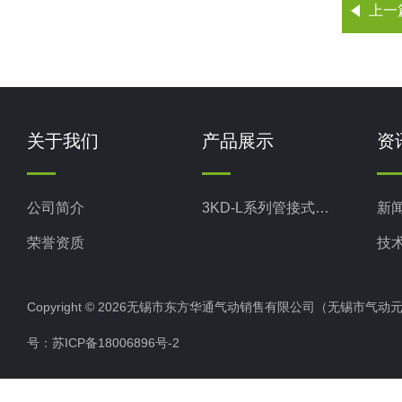
上一
位
3K3
阀
3K3
中
3K3
封
式
关于我们
产品展示
资
3K
三
公司简介
3KD-L系列管接式换向阀
新
3K
位
阀
荣誉资质
技
中
3K
压
Copyright © 2026无锡市东方华通气动销售有限公司（无锡市气动元件总厂
式
3K
号：
苏ICP备18006896号-2
L
3K