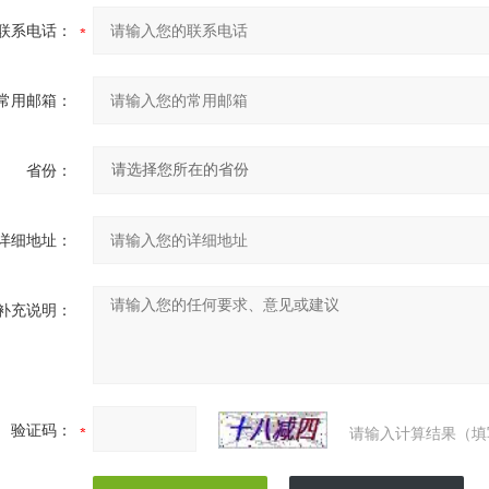
℃
5-50
境温度（
）
联系电话：
≤0.06
向时间（sec）
≥8
i高切换频率（Hz）
常用邮箱：
面积S值（mm?）
40
60
≤25
量（mL/min）
省份：
详细地址：
补充说明：
验证码：
请输入计算结果（填