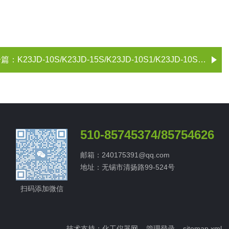
一篇：
K23JD-10S/K23JD-15S/K23JD-10S1/K23JD-10S2/电焊机电磁阀 无锡市气动元件总厂
510-85745374/85754626
邮箱：240175391@qq.com
地址：无锡市清扬路99-524号
扫码添加微信
技术支持：
化工仪器网
管理登录
sitemap.xml