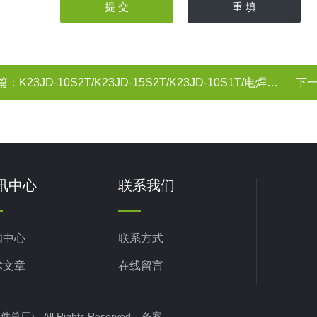
篇：
K23JD-10S2T/K23JD-15S2T/K23JD-10S1T/电焊机电磁阀 无锡市气动元件总厂
下
讯中心
联系我们
闻中心
联系方式
术文章
在线留言
） All Rights Reserved 备案