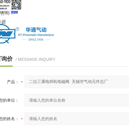
请咨询：
春媛
：
：
言询价
/ MESSAGE INQUIRY
K23（24）JD-10S1
K23（24）JD-15S1
产品：
性能指标型号
K23JD（24）-10S2
K23（24）JD-15S2
公称通径mm
10
15
您的单位：
接管螺纹
G3/8
G1/2
压力范围（MPa）
0.2-0.8
您的姓名：
℃
5-50
质温度（
）