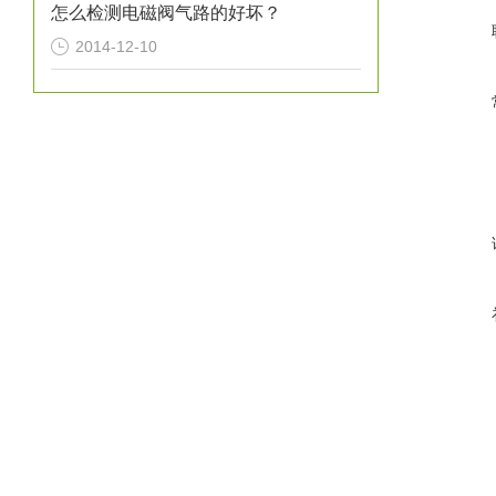
怎么检测电磁阀气路的好坏？
环
2014-12-10
换
zu
有效截
泄漏