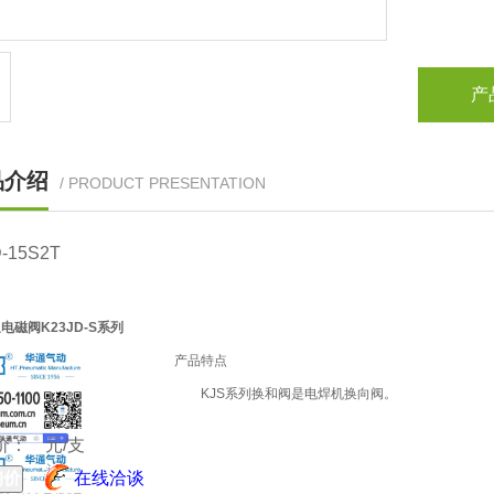
产
品介绍
/ PRODUCT PRESENTATION
-15S2T
电磁阀K23JD-S系列
产品特点
KJS系列换和阀是电焊机换向阀。
 价：
元/支
在线洽谈