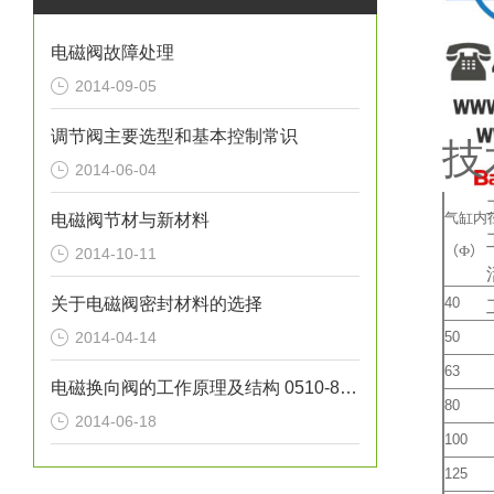
电磁阀故障处理
2014-09-05
调节阀主要选型和基本控制常识
技
2014-06-04
工作压
气缸内
电磁阀节材与新材料
工作温
（Ф）
2014-10-11
活塞运
关于电磁阀密封材料的选择
40
工作
2014-04-14
50
63
电磁换向阀的工作原理及结构 0510-85745374
80
2014-06-18
100
125