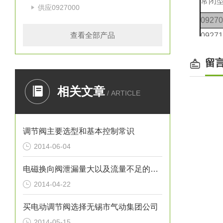
常闭
供应0927000
09270
查看全部产品
09271
09272
留
09273
09274
相关文章
/ ARTICLE
09275
09276
09277
调节阀主要选型和基本控制常识
2014-06-04
电磁换向阀泄漏量大以及流量不足的故障解决
2014-04-22
买电动调节阀选择无锡市气动集团公司
2014-05-15