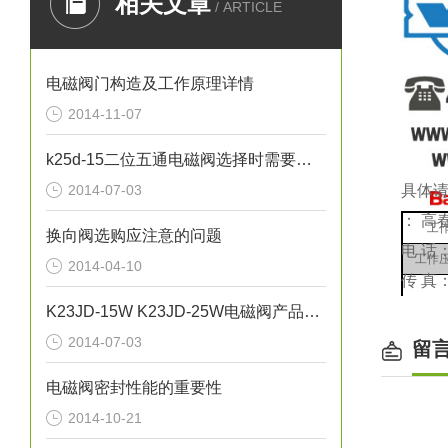
相关文章
/ ARTICLE
电磁阀门构造及工作原理详情
2014-11-07
k25d-15二位五通电磁阀选择时需要考虑的因素
2014-07-03
具体
： 高
工
换向阀选购应注意的问题
电 话
工作
2014-04-10
传 真
K23JD-15W K23JD-25W电磁阀产品的不合格分类
耐
2014-07-03
留
工作
活塞运
电磁阀密封性能的重要性
2014-10-21