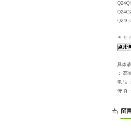
Q24Q
Q24Q2
Q24Q2
当 前
具体
： 高
电 话
传 真
留