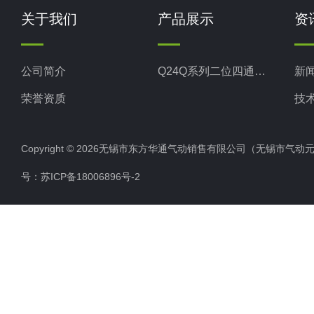
磨床
关于我们
产品展示
资
奖，为
公司简介
Q24Q系列二位四通气控滑阀
新
荣誉资质
技
Copyright © 2026无锡市东方华通气动销售有限公司（无锡市气动元件总厂
号：
苏ICP备18006896号-2