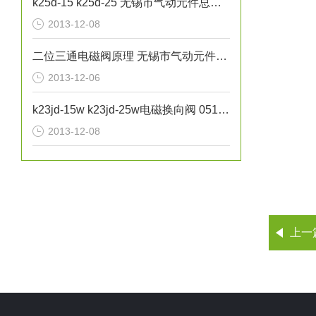
k25d-15 k25d-25 无锡市气动元件总厂 0510-85745374
2013-12-08
工作压
二位三通电磁阀原理 无锡市气动元件总厂K23JSD-L15
2013-12-06
气源介
k23jd-15w k23jd-25w电磁换向阀 0510-85745374
工作电
2013-12-08
环境温
换向时
泄漏量（
换向频
有效截
上一
服务保
本厂是
厂家
元件