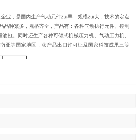
业，是国内生产气动元件zui早，规模zui大，技术的定点
品品种繁多，规格齐全，产品有：各种气动执行元件、控制
程油缸。同时还生产各种可倾式机械压力机、气动压力机、
东南亚等国家地区，获产品出口许可证及国家科技成果三等
25
D
2
Y
K35H
-
25Y
Q
2
P
25P
25
15-0.8
250
0.12
≥4
5-50