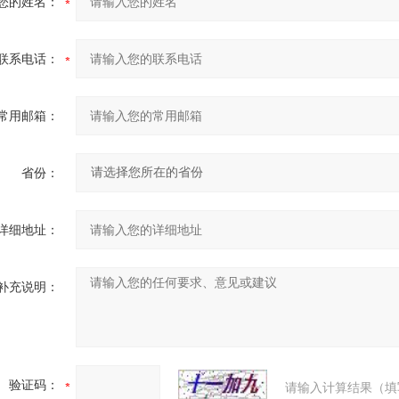
您的姓名：
质温度℃
0-50
0-50
0
截面积S值
联系电话：
10
20
40
60
110
（mm?）
命（万次）
≥150
≥150
≥
常用邮箱：
电压 V
AC220 DC24
导阀公称通径
省份：
1.2
2
（mm）
详细地址：
补充说明：
验证码：
请输入计算结果（填