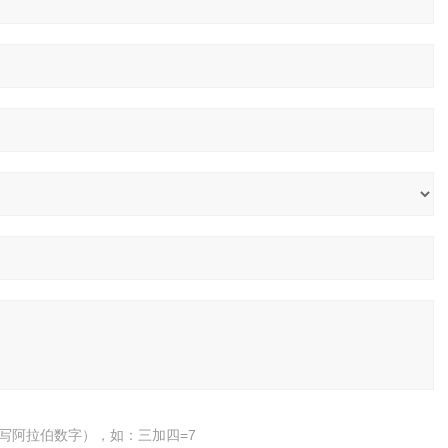
-50
190
150
3
写阿拉伯数字），如：三加四=7