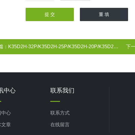
篇：
K35D2H-32P/K35D2H-25P/K35D2H-20P/K35D2H-32P三位五通换向阀 无锡市气动元件总厂
下
讯中心
联系我们
闻中心
联系方式
术文章
在线留言