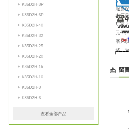
K35D2H-8P
服务
K35D2H-6P
本厂是
厂家
K35D2H-40
元件
K35D2H-32
磨床
K35D2H-25
奖，为
K35D2H-20
K35D2H-15
留
K35D2H-10
公
K35D2H-8
工作压
K35D2H-6
泄漏量
换向
查看全部产品
zui高
环