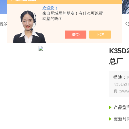
欢迎您！
来自局域网的朋友！有什么可以帮
助您的吗？
我的位置：
首页
>
产品展示
>
K35D系列三位五通换向阀
>
K
K35
总厂
描述：
K35D2
真:::www.
产品型
更新时