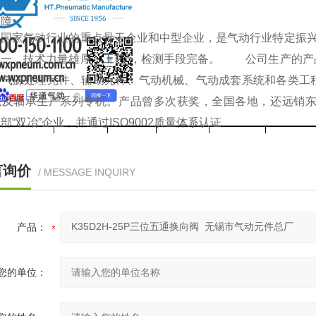
保障：
国家气动行业的重点骨干企业和中型企业，是气动行业特定振兴企
之一，技术力量雄厚，工艺*，检测手段完备。 公司生产的产
、气源处理元件、辅助元件、气动机械、气动成套系统和各类工
以及轴承生产系列专机。产品曾多次获奖，全国各地，还远销
部“双冶”企业，并通过ISO9002质量体系认证
6
8
10
15
20
D
D
D
D
D
2
2
2
2
2
参数型号
K35H
-
6Y
K35H
-
8Y
K35H
-
10Y
K35H
-
15Y
K35H
-
20
言询价
Q
Q
Q
Q
Q
2
2
2
2
2
/ MESSAGE INQUIRY
6P
8P
10P
15P
20
称通径mm
6
8
10
15
20
力范围MPa
0.2-0.8
0.
产品：
（mL/min）
50
120
时间（sec）
≤0.06
≤0.06
≤
您的单位：
切换频率（Hz）
≥8
≥6
境温度℃
-5-50
-5-50
-