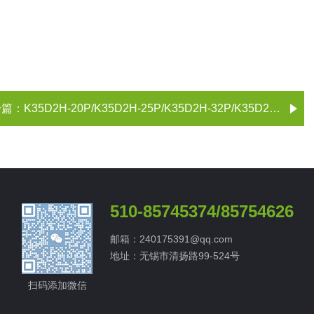
一篇：
K35D2H-20P/K35D2H-25P/K35D2H-32P/K35D2H-20P三位五通换向阀 无锡市气动元件总厂
510-85745374/85754626
邮箱：240175391@qq.com
地址：无锡市清扬路99-524号
扫码添加微信