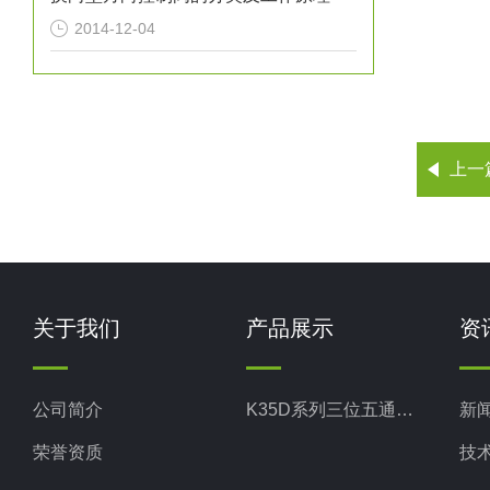
2014-12-04
上一
关于我们
产品展示
资
公司简介
K35D系列三位五通换向阀
新
荣誉资质
技