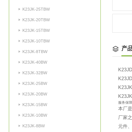
K23JK-25TBW
K23JK-20TBW
K23JK-15TBW
K23JK-10TBW
产
K23JK-8TBW
K23JK-40BW
K23JD
K23JK-32BW
K23JD
K23JK-25BW
K23JK
K23JK-20BW
K23JK
服务保
K23JK-15BW
本厂是
K23JK-10BW
厂家
K23JK-8BW
元件