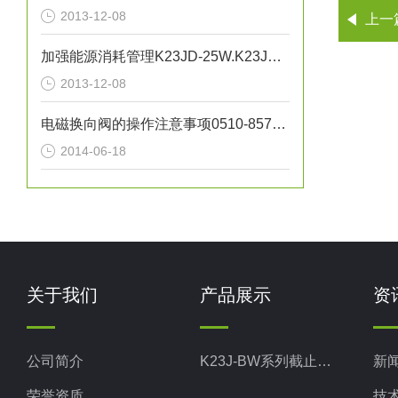
2013-12-08
上一
加强能源消耗管理K23JD-25W.K23JD-15W.K23JSD-L15
2013-12-08
电磁换向阀的操作注意事项0510-85745374
2014-06-18
关于我们
产品展示
资
公司简介
K23J-BW系列截止式换向阀
新
荣誉资质
技