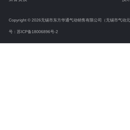
Copyright © 2026无锡市东方华通气动销售有限公司（无锡市气动元件总厂
号：
苏ICP备18006896号-2