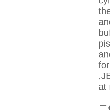
c
th
an
bu
pi
an
fo
,J
at
二