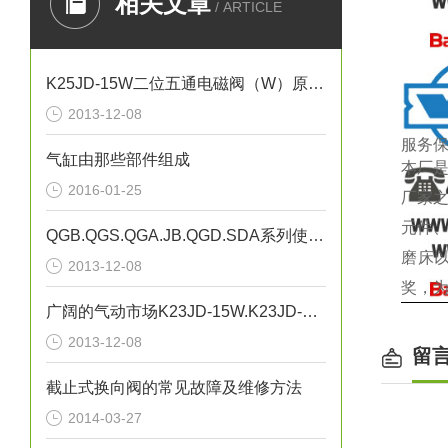
相关文章
/ ARTICLE
K25JD-15W二位五通电磁阀（W）原理（0510-85745374）
2013-12-08
服务
气缸由那些部件组成
本厂是
2016-01-25
厂家
元件
QGB.QGS.QGA.JB.QGD.SDA系列使用说明 K23JSD-L15
磨床
2013-12-08
奖，为
广阔的气动市场K23JD-15W.K23JD-25W.K23JSD-L15
缸径 m
2013-12-08
工作介
留
使用压力
截止式换向阀的常见故障及维修方法
保证耐压
2014-03-27
使用温